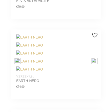
ELVIS ANTHRACITE
€
59,90
VERBENAS.
EARTH NERO
€
54,90